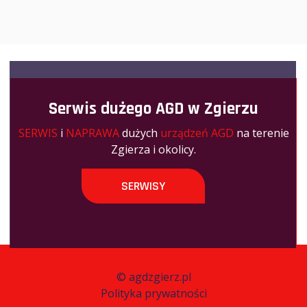
Serwis dużego AGD w Zgierzu
SERWIS
i
NAPRAWA
dużych
urządzeń AGD
na terenie
Zgierza i okolicy.
SERWISY
©
agdzgierz.pl
Polityka prywatności