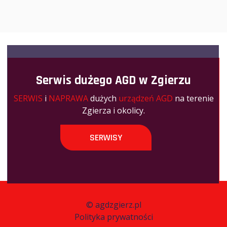
Serwis dużego AGD w Zgierzu
SERWIS
i
NAPRAWA
dużych
urządzeń AGD
na terenie
Zgierza i okolicy.
SERWISY
©
agdzgierz.pl
Polityka prywatności