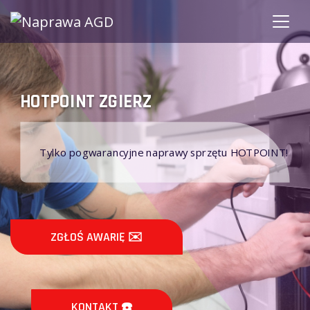
ZGIE
TPOINT ZGIERZ
Nie 
Tylko pogwarancyjne naprawy sprzętu HOTPOINT!
gwar
ZGŁOŚ AWARIĘ ✉️
ZG
KONTAKT ☎️